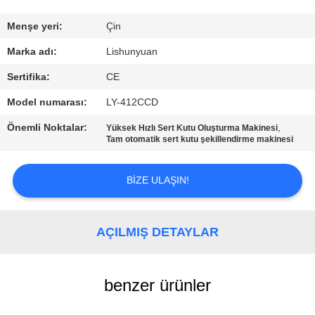
KONTROLÜ
Menşe yeri:
Çin
BIZIMLE
Marka adı:
Lishunyuan
İLETIŞIM
Sertifika:
CE
Model numarası:
LY-412CCD
HABERLER
Önemli Noktalar:
,
Yüksek Hızlı Sert Kutu Oluşturma Makinesi
Tam otomatik sert kutu şekillendirme makinesi
TEKLIF
ET
BIZE ULAŞIN!
SITE
AÇILMIŞ DETAYLAR
HARITASI
benzer ürünler
GIZLILIK