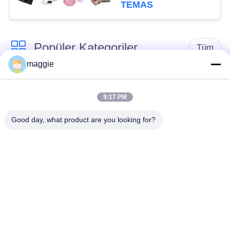
Yapma Makinesi
TEMAS
Popüler Kategoriler
Tüm
maggie
Sert Kutu Yapma
Karton kutu yapımı
Makinesi
makine
9:17 PM
Good day, what product are you looking for?
Automatic Paper Box
Automatic Case
Making Machine
Making Machine
Otomatik
Kağıt Besleme
Konumlandırma
Makinesi
Makinesi
Yarı Otomatik Sert
Cardboard Grooving