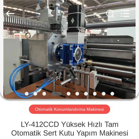
Guangdong
Lishunyuan
Intelligent
Automation
Co.,
Ltd..
All
Rights
EVDE
Reserved.
ÜRÜN
BIZIM
HAKKIMIZDA
FABRIKA
TURU
Otomatik Konumlandırma Makinesi
LY-412CCD Yüksek Hızlı Tam
KALITE
Otomatik Sert Kutu Yapım Makinesi