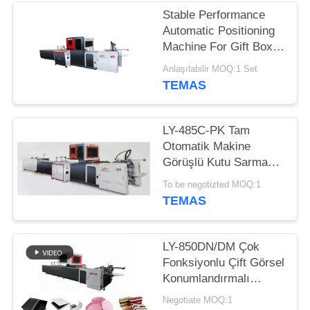
POLITIKASI
Stable Performance
Automatic Positioning
Machine For Gift Box
Production
Anlaşılabilir MOQ:1 Set
TEMAS
LY-485C-PK Tam
Otomatik Makine
Görüşlü Kutu Sarma
Sistemi Dakikada 30
To be negotizted MOQ:1
Adet
TEMAS
LY-850DN/DM Çok
Fonksiyonlu Çift Görsel
Konumlandırmalı
Makine Çift Kutu
Negotiate MOQ:1