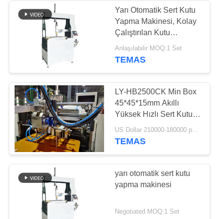
Yarı Otomatik Sert Kutu
Yapma Makinesi, Kolay
Çalıştırılan Kutu
Şekillendirme Makinesi
Anlaşılabilir MOQ:1 Set
Kararlı hız 16-22pcs /
TEMAS
dak
LY-HB2500CK Min Box
45*45*15mm Akıllı
Yüksek Hızlı Sert Kutusu
Yapma Makinesi Akıllı
US Dollar 210000-180000 per set MOQ:1 Set
Telefon Kutusu Üretimi
TEMAS
İçin
yarı otomatik sert kutu
yapma makinesi
Negotiated MOQ:1 Set