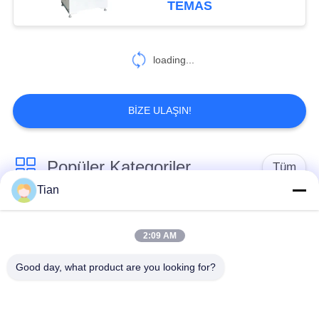
TEMAS
loading...
BIZE ULAŞIN!
Popüler Kategoriler
Tüm
Tian
Sert Kutu Yapma
Karton kutu yapımı
Makinesi
makine
2:09 AM
Good day, what product are you looking for?
Automatic Paper Box
Automatic Case
Making Machine
Making Machine