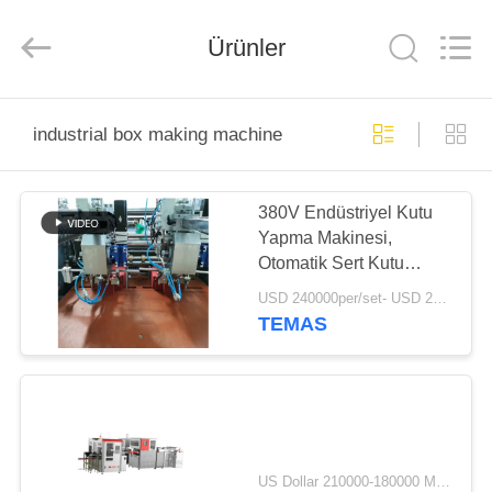
Guangdong
Lishunyuan
Intelligent
Automation
Ürünler
Co.,
Ltd..
All
Rights
EVDE
Reserved.
industrial box making machine
ÜRÜN
380V Endüstriyel Kutu
Yapma Makinesi,
BIZIM
Otomatik Sert Kutu
HAKKIMIZDA
Yapma Makinesi
USD 240000per/set- USD 260000per/set MOQ:1
TEMAS
FABRIKA
TURU
KALITE
US Dollar 210000-180000 MOQ:1 Set