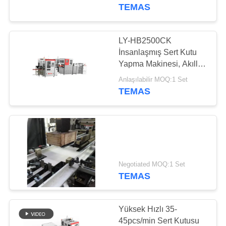
KONTROLÜ
TEMAS
BIZIMLE
LY-HB2500CK
İLETIŞIM
İnsanlaşmış Sert Kutu
Yapma Makinesi, Akıllı
Yüksek Hızlı Karton
HABERLER
Anlaşılabilir MOQ:1 Set
Kutu Yapımı
TEMAS
TEKLIF
ET
SITE
Negotiated MOQ:1 Set
TEMAS
HARITASI
GIZLILIK
Yüksek Hızlı 35-
45pcs/min Sert Kutusu