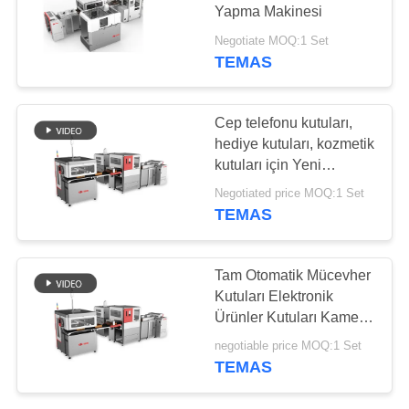
POLITIKASI
Yapma Makinesi
Negotiate MOQ:1 Set
TEMAS
Cep telefonu kutuları,
hediye kutuları, kozmetik
kutuları için Yeni
Tasarım Otomatik Akıllı
Negotiated price MOQ:1 Set
Sert Kutu Yapma
TEMAS
Makinesi,
Tam Otomatik Mücevher
Kutuları Elektronik
Ürünler Kutuları Kamera
Takip Sistemli Makinası
negotiable price MOQ:1 Set
TEMAS