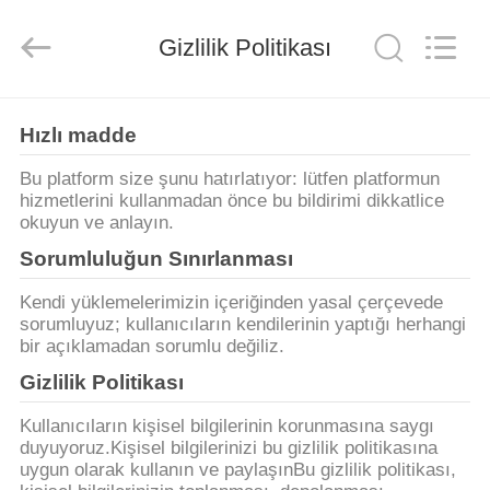
Guangdong
Lishunyuan
Intelligent
Automation
Gizlilik Politikası
Co.,
Ltd..
All
Rights
EVDE
Reserved.
Hızlı madde
ÜRÜN
Bu platform size şunu hatırlatıyor: lütfen platformun
hizmetlerini kullanmadan önce bu bildirimi dikkatlice
okuyun ve anlayın.
BIZIM
Sorumluluğun Sınırlanması
HAKKIMIZDA
Kendi yüklemelerimizin içeriğinden yasal çerçevede
sorumluyuz; kullanıcıların kendilerinin yaptığı herhangi
bir açıklamadan sorumlu değiliz.
FABRIKA
Gizlilik Politikası
TURU
Kullanıcıların kişisel bilgilerinin korunmasına saygı
duyuyoruz.Kişisel bilgilerinizi bu gizlilik politikasına
KALITE
uygun olarak kullanın ve paylaşınBu gizlilik politikası,