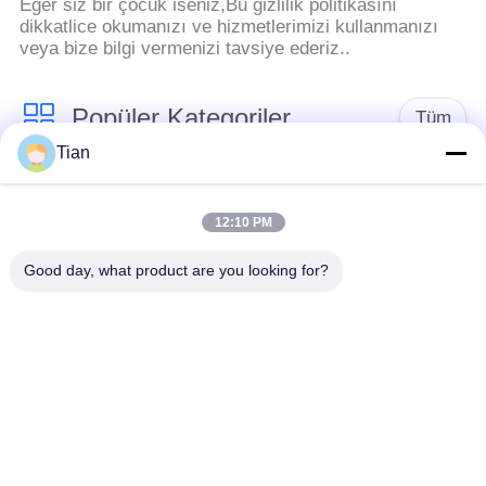
Eğer siz bir çocuk iseniz,Bu gizlilik politikasını
dikkatlice okumanızı ve hizmetlerimizi kullanmanızı
veya bize bilgi vermenizi tavsiye ederiz..
Popüler Kategoriler
Tüm
Tian
Sert Kutu Yapma
Karton kutu yapımı
Makinesi
makine
12:10 PM
Good day, what product are you looking for?
Automatic Paper Box
Automatic Case
Making Machine
Making Machine
Otomatik
Kağıt Besleme
Konumlandırma
Makinesi
Makinesi