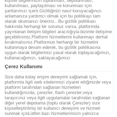
KONTROLÜ
kişisel bilgilerinizin toplanması, depolanması,
kullanılması, paylaşılması ve korunması için
şartlarımızı içerir.Gizliliğinizi nasıl koruyacağınızı
anlamanıza yardımcı olmak için bu politikayı tam
BIZIMLE
olarak okumanızı öneririz.. Bu gizlilik politikası
İLETIŞIM
hakkında herhangi bir sorunuz varsa, platformda
yayınlanan iletişim bilgileri aracılığıyla bizimle iletişime
geçebilirsiniz.Platform hizmetlerini kullanmayı derhal
HABERLER
bırakmalısınız.Platformun herhangi bir hizmetini
kullanmaya devam ederek, bu gizlilik politikasına
uygun olarak bilgilerinizi yasal olarak toplayacağımızı,
kullanacağımızı, saklayacağımızı
TEKLIF
Çerez Kullanımı
ET
Size daha kolay erişim deneyimi sağlamak için,
platformla ilgili web sitelerimizi ziyaret ettiğinizde veya
SITE
platform tarafından sağlanan hizmetleri
HARITASI
kullandığınızda, çerezler, flash çerezler,veya
tarayıcınız veya ilgili uygulamalar tarafından sağlanan
diğer yerel depolama (toplu olarak Çerezler) size
kişiselleştirilmiş bir kullanıcı deneyimi ve hizmeti
GIZLILIK
sunmak içinLütfen bazı hizmetlerimizin yalnızca