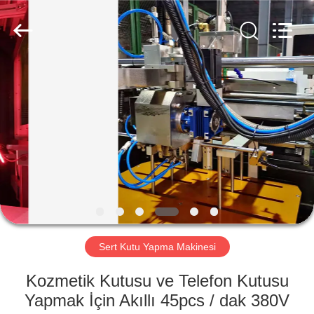
Guangdong
Lishunyuan
Intelligent
Automation
Co.,
Ltd..
All
Rights
EVDE
Reserved.
ÜRÜN
BIZIM
HAKKIMIZDA
FABRIKA
TURU
Sert Kutu Yapma Makinesi
Kozmetik Kutusu ve Telefon Kutusu
KALITE
Yapmak İçin Akıllı 45pcs / dak 380V