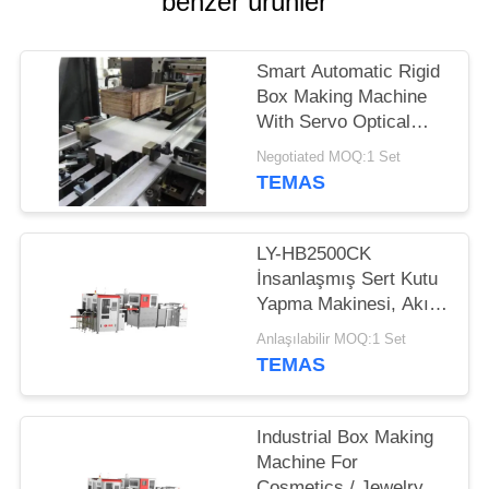
benzer ürünler
POLITIKASI
Smart Automatic Rigid
Box Making Machine
With Servo Optical
Fiber Positioning
Negotiated MOQ:1 Set
System
TEMAS
LY-HB2500CK
İnsanlaşmış Sert Kutu
Yapma Makinesi, Akıllı
Yüksek Hızlı Karton
Anlaşılabilir MOQ:1 Set
Kutu Yapımı
TEMAS
Industrial Box Making
Machine For
Cosmetics / Jewelry