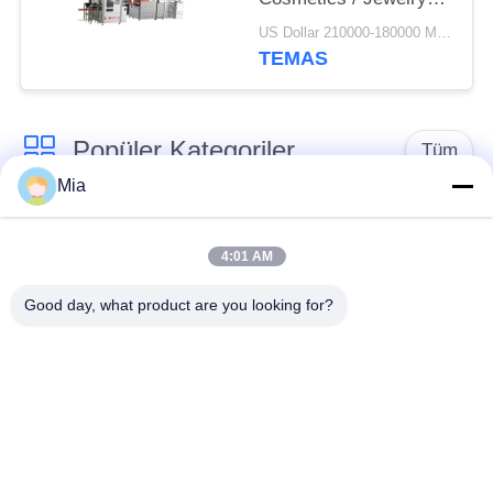
Boxes Manufacturing
US Dollar 210000-180000 MOQ:1 Set
TEMAS
Popüler Kategoriler
Tüm
Mia
Sert Kutu Yapma
Karton kutu yapımı
Makinesi
makine
4:01 AM
Good day, what product are you looking for?
Automatic Paper Box
Automatic Case
Making Machine
Making Machine
Otomatik
Kağıt Besleme
Konumlandırma
Makinesi
Makinesi