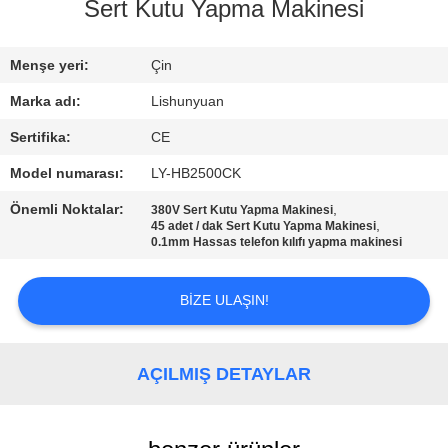
KONTROLÜ
Sert Kutu Yapma Makinesi
BIZIMLE
Menşe yeri:
Çin
İLETIŞIM
Marka adı:
Lishunyuan
Sertifika:
CE
HABERLER
Model numarası:
LY-HB2500CK
Önemli Noktalar:
,
380V Sert Kutu Yapma Makinesi
TEKLIF
,
45 adet / dak Sert Kutu Yapma Makinesi
0.1mm Hassas telefon kılıfı yapma makinesi
ET
BIZE ULAŞIN!
SITE
HARITASI
AÇILMIŞ DETAYLAR
GIZLILIK