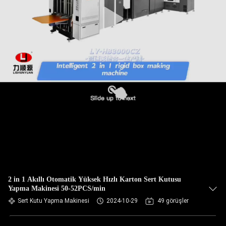
KONTROLÜ
BIZIMLE
İLETIŞIM
HABERLER
TEKLIF
ET
SITE
HARITASI
2 in 1 Akıllı Otomatik Yüksek Hızlı Karton Sert Kutusu
Yapma Makinesi 50-52PCS/min
Sert Kutu Yapma Makinesi
2024-10-29
49 görüşler
GIZLILIK