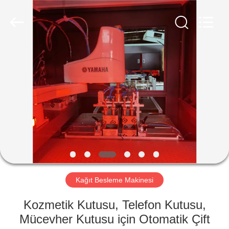
Guangdong
Lishunyuan
Intelligent
Automation
Co.,
Ltd..
All
Rights
EVDE
Reserved.
ÜRÜN
BIZIM
HAKKIMIZDA
FABRIKA
TURU
Kağıt Besleme Makinesi
Kozmetik Kutusu, Telefon Kutusu,
KALITE
Mücevher Kutusu için Otomatik Çift