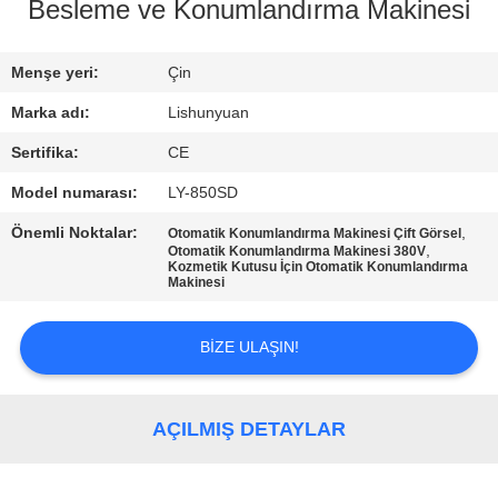
KONTROLÜ
Besleme ve Konumlandırma Makinesi
BIZIMLE
Menşe yeri:
Çin
İLETIŞIM
Marka adı:
Lishunyuan
Sertifika:
CE
HABERLER
Model numarası:
LY-850SD
Önemli Noktalar:
,
Otomatik Konumlandırma Makinesi Çift Görsel
TEKLIF
,
Otomatik Konumlandırma Makinesi 380V
Kozmetik Kutusu İçin Otomatik Konumlandırma
ET
Makinesi
BIZE ULAŞIN!
SITE
HARITASI
AÇILMIŞ DETAYLAR
GIZLILIK