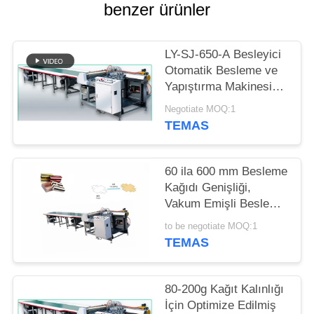
POLITIKASI
benzer ürünler
LY-SJ-650-A Besleyici
Otomatik Besleme ve
Yapıştırma Makinesi
Hızlandırma O 20- 50
Negotiate MOQ:1
Birim / Dakika
TEMAS
60 ila 600 mm Besleme
Kağıdı Genişliği,
Vakum Emişli Besleme
Yöntemi ve Kağıt
to be negotiate MOQ:1
İşleme İçin 380V 50Hz
TEMAS
Güç Kaynağı İçeren
Kağıt Besleme
Makinesi
80-200g Kağıt Kalınlığı
İçin Optimize Edilmiş