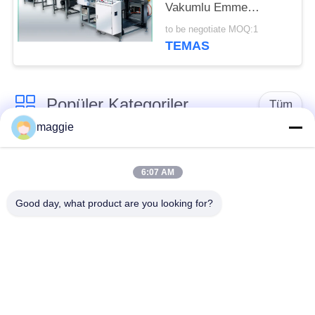
Vakumlu Emme
Yöntemli Kağıt
to be negotiate MOQ:1
Besleme Makinesi
TEMAS
Tutarlı Çıktı
Popüler Kategoriler
Tüm
maggie
Sert Kutu Yapma
Karton kutu yapımı
Makinesi
makine
6:07 AM
Good day, what product are you looking for?
Automatic Paper Box
Automatic Case
Making Machine
Making Machine
Otomatik
Kağıt Besleme
Konumlandırma
Makinesi
Makinesi