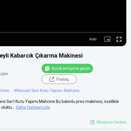
Auto
Picture-
Fullscre
in-
Picture
eyli Kabarcık Çıkarma Makinesi
Şimdi iletişime geçin
üşler
Paylaş
chine
#
Manuel Sert Kutu Yapımı Mahcine
i Sert Kutu Yapımı Mahcine Bu balonlu pres makinesi, özellikle
oluklu...
Daha fazlasını izle
Mesajınızı bırakın