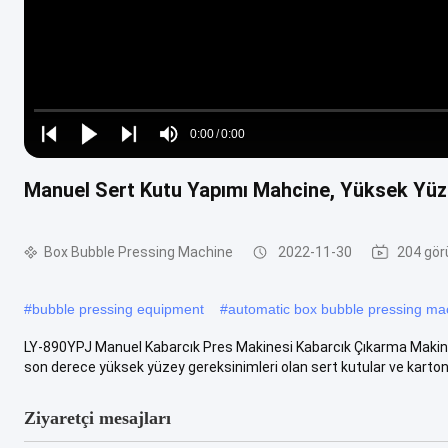
Loaded
:
0%
0:00
/
0:00
Play
Play
Play
Mute
Current
Duration
next
next
Manuel Sert Kutu Yapımı Mahcine, Yüksek Yüz
Time
Box Bubble Pressing Machine
2022-11-30
204 gör
#
bubble pressing equipment
#
automatic box bubble pressing ma
LY-890YPJ Manuel Kabarcık Pres Makinesi Kabarcık Çıkarma Makines
son derece yüksek yüzey gereksinimleri olan sert kutular ve karton 
Ziyaretçi mesajları