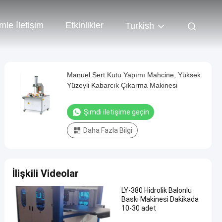
mle İletişim
Etkinlikler
Turkish
Manuel Sert Kutu Yapımı Mahcine, Yüksek
Yüzeyli Kabarcık Çıkarma Makinesi
Şimdi iletişime geçin
Daha Fazla Bilgi
İlişkili Videolar
LY-380 Hidrolik Balonlu
Baskı Makinesi Dakikada
10-30 adet