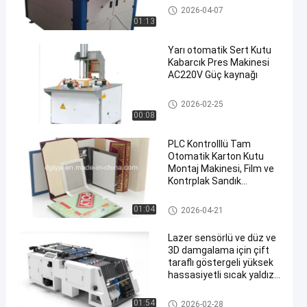
Box Bubble Pressing Machine
2026-04-07
01:13
Yarı otomatik Sert Kutu
Kabarcık Pres Makinesi
AC220V Güç kaynağı
en
Box Bubble Pressing Machine
2026-02-25
00:08
PLC Kontrolllü Tam
Otomatik Karton Kutu
Montaj Makinesi, Film ve
Kontrplak Sandık
Paketleme Tipi ile
Paketleme Hattı
Karton kutu yapımı makine
01:04
2026-04-21
Kurulumu İçin
Lazer sensörlü ve düz ve
3D damgalama için çift
taraflı göstergeli yüksek
hassasiyetli sıcak yaldız
baskı makinesi
Sıcak folyolama damgalama
01:54
2026-02-28